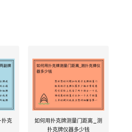
-扑克
如何用扑克牌测量门距离_测
扑克牌仪器多少钱