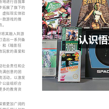
断地进行自我革
步拓展了旗下的
、虚拟现实体验
一款游戏的推
点。
并将其融入到游
打造出一系列备
》和《暗影狂
数玩家的喜爱和
动社会责任和企
充满创意的团
流活动，以激发
个公益组织合
更多的教育资
探索更加广阔的