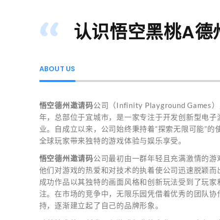
认识悟空黑桃A德
ABOUT US
悟空德州邀请码
公司（Infinity Playground Game
年，总部位于宜城市，是一家专注于开发创新型电子
业。自成立以来，公司始终秉持着“探索无限可能”的
全球玩家带来独特的游戏体验与娱乐享受。
悟空德州邀请码
公司最初由一群年轻且充满激情的游
他们对游戏的热爱和对技术的执着使公司迅速脱颖而
成功作品以其独特的画面风格和创新玩法受到了玩家
注。在市场的竞争中，无限乐园凭借着优秀的团队协
持，逐渐建立起了自己的品牌形象。