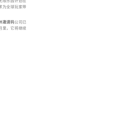
无限乐园计划在
求为全球玩家带
州邀请码
公司已
月里，它将继续
。