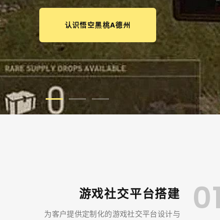
认识悟空黑桃A德州
0
游戏社交平台搭建
为客户提供定制化的游戏社交平台设计与