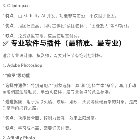
3.
Clipdrop.co
*
特点
：由 Stability AI 开发，功能非常前沿，不仅限于抠图。
*
优点
：抠图质量高，同时提供如“清除物体”、“图像放大”等AI功能。
*
缺点
：免费额度有限，重度使用需付费。
✅ 专业软件与插件（最精准、最专业）
适合专业设计师、摄影师，需要对细节有绝对控制权。
1.
Adobe Photoshop
*
“修罗”级功能
：
*
选择并遮住
：特别是配合“对象选择工具”和“选择主体”命令，再用手动
画笔调整边缘毛发、半透明物体，是专业领域的黄金标准。
*
通道抠图
：用于抠取火焰、玻璃、婚纱、头发等极端复杂的对象，是成
为高手的必经之路。
*
优点
：功能最全面，控制力最强，效果上限最高。
*
缺点
：学习成本高，需要订阅付费。
2.
Affinity Photo