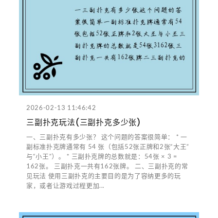
2026-02-13 11:46:42
三副扑克玩法(三副扑克多少张)
一、三副扑克有多少张？ 这个问题的答案很简单： * 一
副标准扑克牌通常有 54 张（包括52张正牌和2张“大王”
与“小王”）。 * 三副扑克牌的总数就是：54张 × 3 =
162张。 三副扑克一共有162张牌。 二、三副扑克的常
见玩法 使用三副扑克的主要目的是为了容纳更多的玩
家，或者让游戏过程更加...