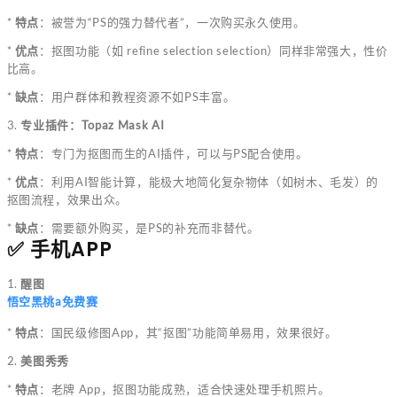
*
特点
：被誉为“PS的强力替代者”，一次购买永久使用。
*
优点
：抠图功能（如 refine selection selection）同样非常强大，性价
比高。
*
缺点
：用户群体和教程资源不如PS丰富。
3.
专业插件：Topaz Mask AI
*
特点
：专门为抠图而生的AI插件，可以与PS配合使用。
*
优点
：利用AI智能计算，能极大地简化复杂物体（如树木、毛发）的
抠图流程，效果出众。
*
缺点
：需要额外购买，是PS的补充而非替代。
✅ 手机APP
1.
醒图
悟空黑桃a免费赛
*
特点
：国民级修图App，其“抠图”功能简单易用，效果很好。
2.
美图秀秀
*
特点
：老牌 App，抠图功能成熟，适合快速处理手机照片。