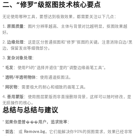
二、“修罗”级抠图技术核心要点
无论使用哪种工具，要想达到极致效果，都需要关注以下几点：
1.
原图质量
：图片分辨率越高、主体与背景对比越明显，抠图效果越
好。
2.
边缘处理
：这是区分普通抠图和“修罗”抠图的关键。注意消除白边/黑
边，保留发丝等细微部分。
3.
复杂对象处理
：
*
毛发
：使用PS的“选择并遮住”里的“调整边缘画笔工具”。
*
透明/半透明物体
：使用通道抠图法。
*
网状物
：需要极大的耐心和细致的画笔工具。
4.
善用蒙版
：使用图层蒙版而非直接删除背景，这样可以随时修改，是
无损操作的核心。
总结与总结与建议
*
如果你是普���用户，追求效率
：
*
首选
：
或
Remove.bg
。它们能解决你90%的抠图需求，效果已经非常