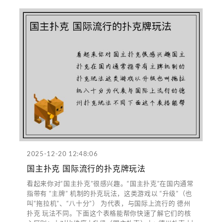
2025-12-20 12:48:06
国主扑克 国际流行的扑克牌玩法
看起来你对“国主扑克”很感兴趣。“国主扑克”在国内通常
指带有 “主牌” 机制的扑克玩法，这类游戏以 “升级”（也
叫“拖拉机”、“八十分”） 为代表，与国际上流行的 德州
扑克 玩法不同。下面这个表格能帮你快速了解它们的核