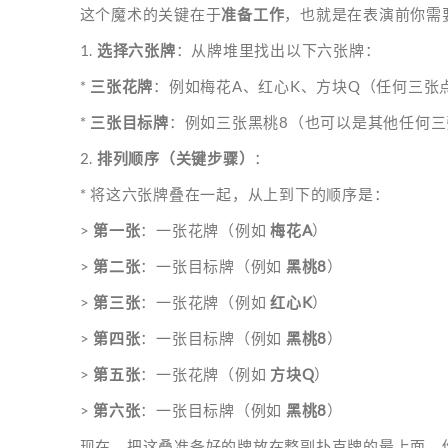
这个魔术的关键在于
准备工作
，也就是在表演前你需
1.
选择六张牌
：从牌堆里找出以下六张牌：
*
三张花牌
：例如梅花A、红心K、方块Q（任何三张
*
三张目标牌
：例如三张黑桃8（也可以是其他任何三
2.
排列顺序（关键步骤）
：
* 将这六张牌叠在一起，从上到下的顺序是：
>
第一张
：一张花牌（例如
梅花A
）
>
第二张
：一张目标牌（例如
黑桃8
）
>
第三张
：一张花牌（例如
红心K
）
>
第四张
：一张目标牌（例如
黑桃8
）
>
第五张
：一张花牌（例如
方块Q
）
>
第六张
：一张目标牌（例如
黑桃8
）
现在，把这叠准备好的牌放在整副扑克牌的最上面。