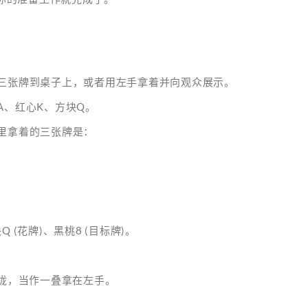
出三张牌到桌子上，或者用左手拿着并向观众展示。
A、红心K、方块Q。
里拿着的三张牌是：
 (花牌)、黑桃8 (目标牌)。
合拢，当作一叠拿在左手。