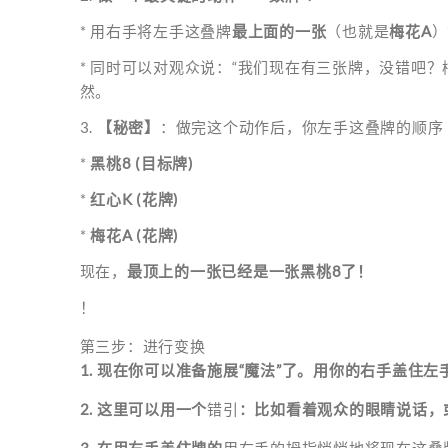
* 用右手将左手这叠牌
最上面的一张
（也就是
梅花A
）
* 同时可以对观众说：“我们现在有三张牌，没错吧？
然。
3.
【秘密】
：做完这个动作后，你左手这叠牌的顺序
*
黑桃8 (目标牌)
*
红心K (花牌)
*
梅花A (花牌)
现在，
最顶上的一张已经是一张黑桃8了！
！
第三步：进行变换
1. 现在你可以准备施展“魔法”了。用你的右手盖住
2. 这里可以用一个
错引
：比如看着观众的眼睛说话，