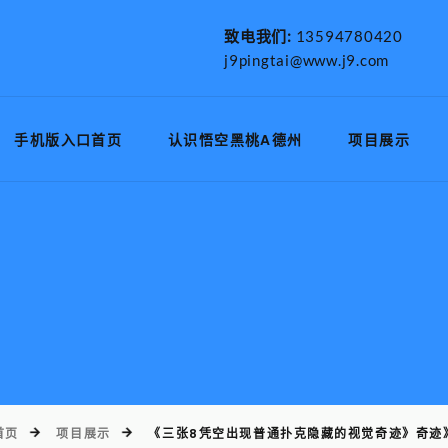
致电我们:
13594780420
j9pingtai@www.j9.com
手机版入口首页
认识悟空黑桃A德州
项目展示
首页
项目展示
《三张8凭空出现普通扑克隐藏的视觉奇迹》奇迹