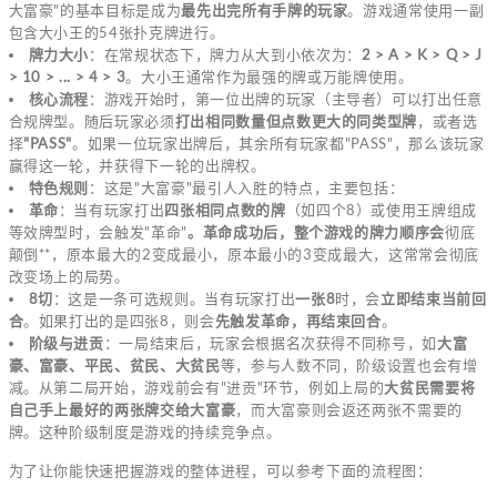
大富豪"的基本目标是成为
最先出完所有手牌的玩家
。游戏通常使用一副
包含大小王的54张扑克牌进行。
牌力大小
：在常规状态下，牌力从大到小依次为：
2 > A > K > Q > J
> 10 > ... > 4 > 3
。大小王通常作为最强的牌或万能牌使用。
核心流程
：游戏开始时，第一位出牌的玩家（主导者）可以打出任意
合规牌型。随后玩家必须
打出相同数量但点数更大的同类型牌
，或者选
择
"PASS"
。如果一位玩家出牌后，其余所有玩家都"PASS"，那么该玩家
赢得这一轮，并获得下一轮的出牌权。
特色规则
：这是"大富豪"最引人入胜的特点，主要包括：
革命
：当有玩家打出
四张相同点数的牌
（如四个8）或使用王牌组成
等效牌型时，会触发"革命"
。革命成功后，整个游戏的牌力顺序会
彻底
颠倒**，原本最大的2变成最小，原本最小的3变成最大，这常常会彻底
改变场上的局势。
8切
：这是一条可选规则。当有玩家打出
一张8
时，会
立即结束当前回
合
。如果打出的是四张8，则会
先触发革命，再结束回合
。
阶级与进贡
：一局结束后，玩家会根据名次获得不同称号，如
大富
豪、富豪、平民、贫民、大贫民
等，参与人数不同，阶级设置也会有增
减。从第二局开始，游戏前会有"进贡"环节，例如上局的
大贫民需要将
自己手上最好的两张牌交给大富豪
，而大富豪则会返还两张不需要的
牌。这种阶级制度是游戏的持续竞争点。
为了让你能快速把握游戏的整体进程，可以参考下面的流程图：