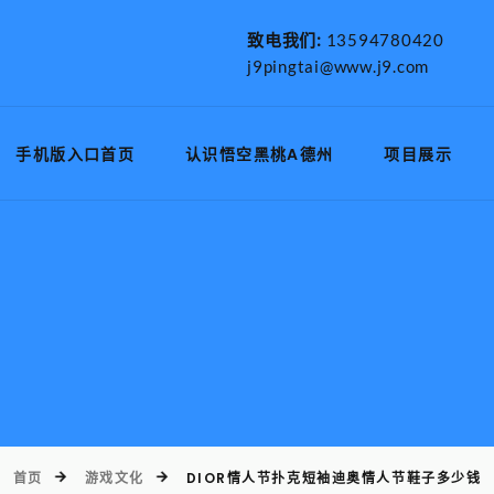
致电我们:
13594780420
j9pingtai@www.j9.com
手机版入口首页
认识悟空黑桃A德州
项目展示
首页
游戏文化
DIOR情人节扑克短袖迪奥情人节鞋子多少钱