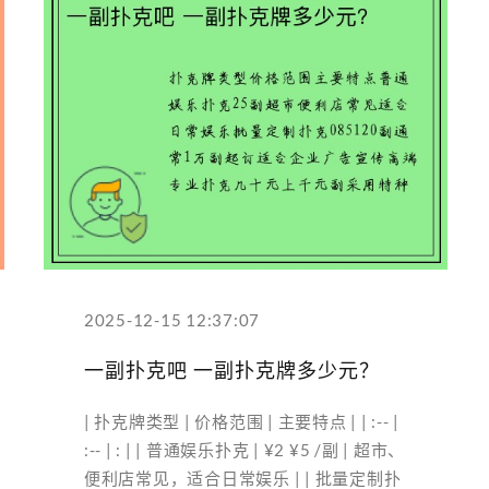
2025-12-15 12:37:07
一副扑克吧 一副扑克牌多少元？
| 扑克牌类型 | 价格范围 | 主要特点 | | :-- |
:-- | : | | 普通娱乐扑克 | ¥2 ¥5 /副 | 超市、
便利店常见，适合日常娱乐 | | 批量定制扑