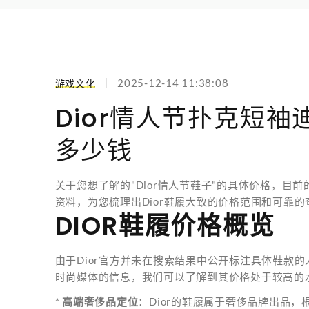
游戏文化
2025-12-14 11:38:08
Dior情人节扑克短
多少钱
关于您想了解的"Dior情人节鞋子"的具体价格，目
资料，为您梳理出Dior鞋履大致的价格范围和可靠的
DIOR鞋履价格概览
由于Dior官方并未在搜索结果中公开标注具体鞋款
时尚媒体的信息，我们可以了解到其价格处于较高的
*
高端奢侈品定位
：Dior的鞋履属于奢侈品牌出品，