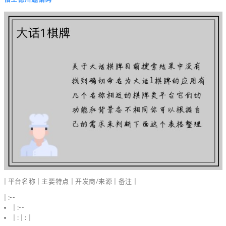
| 平台名称 | 主要特点 | 开发商/来源 | 备注 |
| :--
| :--
| : | : |