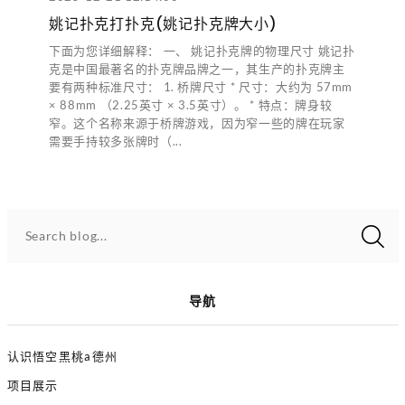
姚记扑克打扑克(姚记扑克牌大小)
下面为您详细解释： 一、 姚记扑克牌的物理尺寸 姚记扑
克是中国最著名的扑克牌品牌之一，其生产的扑克牌主
要有两种标准尺寸： 1. 桥牌尺寸 * 尺寸：大约为 57mm
× 88mm （2.25英寸 × 3.5英寸）。 * 特点：牌身较
窄。这个名称来源于桥牌游戏，因为窄一些的牌在玩家
需要手持较多张牌时（...
Search blog...
导航
认识悟空黑桃a德州
项目展示