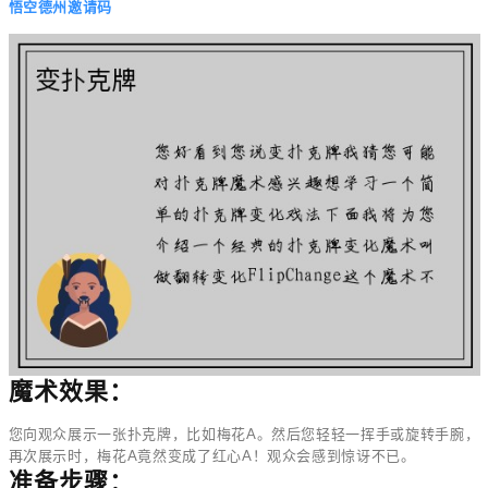
悟空德州邀请码
魔术效果：
您向观众展示一张扑克牌，比如梅花A。然后您轻轻一挥手或旋转手腕，
再次展示时，梅花A竟然变成了红心A！观众会感到惊讶不已。
准备步骤：