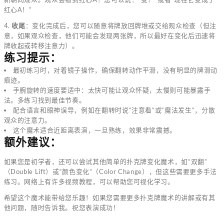
红心A！”
4.
收尾
：变化完成后，您可以随意将牌放回牌堆或交给观众检查（但注
意，如果观众检查，他们可能会发现两张牌，所以最好在变化后迅速将
牌收起或转移注意力）。
练习提示：
最初练习时，对着镜子操作，确保翻转动作平滑，没有明显的牌滑动
痕迹。
手腕旋转的速度要适中：太快可能让观众怀疑，太慢则可能暴露手
法。多练习找到最佳节奏。
配合语言和眼神误导，例如在翻转时说“注意看”或“魔法发生”，分散
观众的注意力。
这个魔术适合近距离表演，一旦熟练，效果非常震撼。
额外建议：
如果您是初学者，还可以尝试其他简单的扑克牌变化魔术，如“双翻”
（Double Lift）或“颜色变化”（Color Change），但这些需要更多手法
练习。网络上有许多视频教程，可以帮助您可视化学习。
希望这个魔术能带给您乐趣！如果您需要更多扑克牌魔术的讲解或有其
他问题，随时告诉我。祝您表演成功！