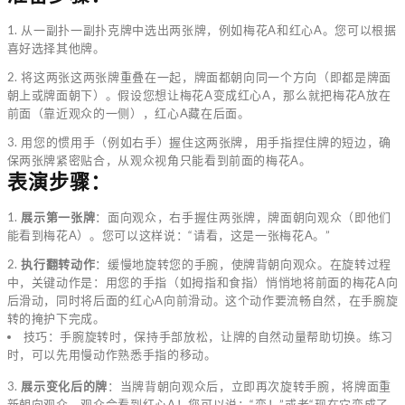
1. 从一副扑一副扑克牌中选出两张牌，例如梅花A和红心A。您可以根据
喜好选择其他牌。
2. 将这两张这两张牌重叠在一起，牌面都朝向同一个方向（即都是牌面
朝上或牌面朝下）。假设您想让梅花A变成红心A，那么就把梅花A放在
前面（靠近观众的一侧），红心A藏在后面。
3. 用您的惯用手（例如右手）握住这两张牌，用手指捏住牌的短边，确
保两张牌紧密贴合，从观众视角只能看到前面的梅花A。
表演步骤：
1.
展示第一张牌
：面向观众，右手握住两张牌，牌面朝向观众（即他们
能看到梅花A）。您可以这样说：“请看，这是一张梅花A。”
2.
执行翻转动作
：缓慢地旋转您的手腕，使牌背朝向观众。在旋转过程
中，关键动作是：用您的手指（如拇指和食指）悄悄地将前面的梅花A向
后滑动，同时将后面的红心A向前滑动。这个动作要流畅自然，在手腕旋
转的掩护下完成。
技巧：手腕旋转时，保持手部放松，让牌的自然动量帮助切换。练习
时，可以先用慢动作熟悉手指的移动。
3.
展示变化后的牌
：当牌背朝向观众后，立即再次旋转手腕，将牌面重
新朝向观众。观众会看到红心A！您可以说：“变！”或者“现在它变成了