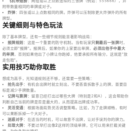
飞机带翅膀
：两组或以上点数连续的三张牌（例如：555666），并
附带数量相同的单牌或对子。
炸弹
：四张或以上点数相同的牌。炸弹可以压制除更大炸弹外的所有
牌型。
关键细则与特色玩法
除了基本牌型，还有一些细节规则能显著影响战局：
报牌规则
：这是一个重要的防守机制。当有玩家
只剩最后一张牌
时，
必须立即"报牌"。报牌后，如果你的上家要出单牌，
必须出他手中最大
的单牌
，否则如果他出了小牌让你跑掉，他要承担所有输分，这就是"放
走包赔"。
实用技巧助你取胜
想成为高手，光知道规则还不够，还需要一些策略：
抢先出手
：有机会出牌时就立刻出，不要吝啬拆散手上的牌，首要目
标是减少手牌数量。
记牌与算牌
：留意已经打出过哪些大牌（特别是2和A），这会帮助你
判断自己当前的牌是否是最大的，从而提高出牌成功率。
灵活变通
：根据场面局势灵活调整策略。比如，为了走牌顺畅，有时
可以果断拆掉一个大对子。
迷惑对手
：在适当的时机，可以故意不出牌，让对手误判你的牌力。
处理大牌
：不要过早打出像
2
这样的顶级单牌，它可以用来拦截关键
牌，为你争取出牌权。