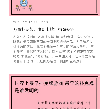
2025-12-16 11:52:58
万赢扑克牌、魔幻卡牌：宿命交锋
您好！您提到的“万赢扑克牌”和“魔幻卡牌：宿命交锋”，
听起来像是两款不同的卡牌类游戏或产品。为了给您提
供准确的信息，我需要先做一个重要的澄清和提醒。 重
要提醒：警惕赌博风险 “万赢扑克牌”这个名称带有非常
强烈的“稳赢”、“博彩”暗示。在中国大陆，任何形式的赌
博都是非法的，包括网络赌博、利用扑克牌进行...