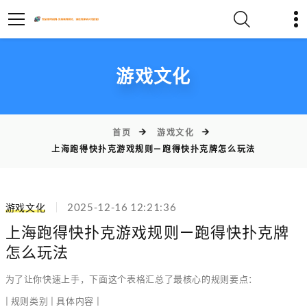
游戏文化
首页
游戏文化
上海跑得快扑克游戏规则—跑得快扑克牌怎么玩法
游戏文化
2025-12-16 12:21:36
上海跑得快扑克游戏规则—跑得快扑克牌
怎么玩法
为了让你快速上手，下面这个表格汇总了最核心的规则要点：
| 规则类别 | 具体内容 |